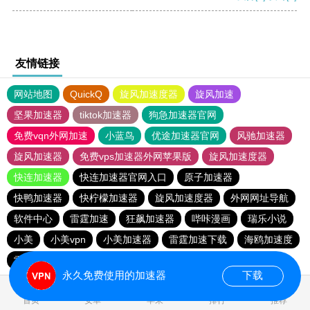
友情链接
网站地图
QuickQ
旋风加速度器
旋风加速
坚果加速器
tiktok加速器
狗急加速器官网
免费vqn外网加速
小蓝鸟
优途加速器官网
风驰加速器
旋风加速器
免费vps加速器外网苹果版
旋风加速度器
快连加速器
快连加速器官网入口
原子加速器
快鸭加速器
快柠檬加速器
旋风加速度器
外网网址导航
软件中心
雷霆加速
狂飙加速器
哔咔漫画
瑞乐小说
小美
小美vpn
小美加速器
雷霆加速下载
海鸥加速度
雷霆加速版ins
海鸥加速器下载
雷霆加速
永久免费使用的加速器
下载
0.038593s
首页
安卓
苹果
排行
推荐