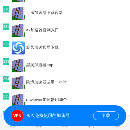
230
可乐加速器下载官网
231
ak加速器官网入口
232
旋风加速官网下载
233
黑洞加速器app
234
跨境加速器试用一小时
235
ehviewer加速器用哪个
236
永久免费使用的加速器
下载
原子加速器安卓版
首页
安卓
苹果
排行
推荐