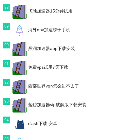
88
飞驰加速器15分钟试用
89
海外npv加速梯子手机
90
黑洞加速器app下载安装
91
免费vps试用7天下载
92
西部世界vqn怎么进不去了
93
蓝鲸加速器vip破解版下载安装
94
clash下载 安卓
95