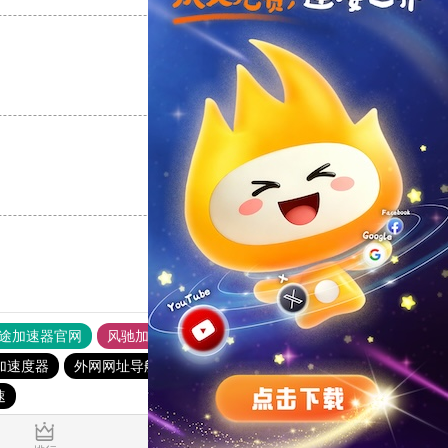
支持
[0]
反对
[0]
支持
[0]
反对
[0]
途加速器官网
风驰加速器
旋风加速器
加速度器
外网网址导航
软件中心
雷霆加速
狂飙加速器
速