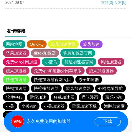
2024-09-07
支持
[0]
反对
[0]
友情链接
网站地图
QuickQ
旋风加速度器
旋风加速
坚果加速器
tiktok加速器
狗急加速器官网
免费vqn外网加速
小蓝鸟
优途加速器官网
风驰加速器
旋风加速器
免费vps加速器外网苹果版
旋风加速度器
快连加速器
快连加速器官网入口
原子加速器
快鸭加速器
快柠檬加速器
旋风加速度器
外网网址导航
软件中心
雷霆加速
狂飙加速器
哔咔漫画
瑞乐小说
小美
小美vpn
小美加速器
雷霆加速下载
海鸥加速度
雷霆加速版ins
海鸥加速器下载
雷霆加速
永久免费使用的加速器
下载
0.024857s