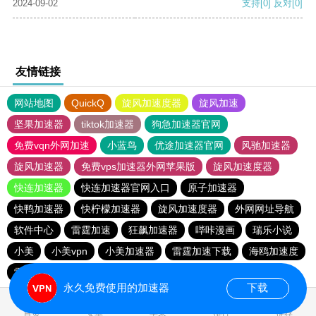
2024-09-02
支持
[0]
反对
[0]
友情链接
网站地图
QuickQ
旋风加速度器
旋风加速
坚果加速器
tiktok加速器
狗急加速器官网
免费vqn外网加速
小蓝鸟
优途加速器官网
风驰加速器
旋风加速器
免费vps加速器外网苹果版
旋风加速度器
快连加速器
快连加速器官网入口
原子加速器
快鸭加速器
快柠檬加速器
旋风加速度器
外网网址导航
软件中心
雷霆加速
狂飙加速器
哔咔漫画
瑞乐小说
小美
小美vpn
小美加速器
雷霆加速下载
海鸥加速度
雷霆加速版ins
海鸥加速器下载
雷霆加速
永久免费使用的加速器
下载
0.021980s
首页
安卓
苹果
排行
推荐