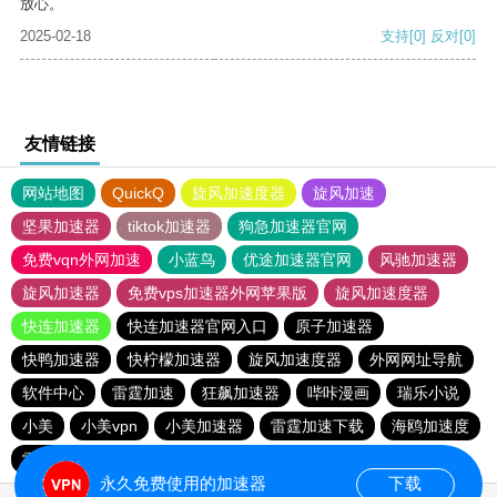
放心。
2025-02-18
支持
[0]
反对
[0]
友情链接
网站地图
QuickQ
旋风加速度器
旋风加速
坚果加速器
tiktok加速器
狗急加速器官网
免费vqn外网加速
小蓝鸟
优途加速器官网
风驰加速器
旋风加速器
免费vps加速器外网苹果版
旋风加速度器
快连加速器
快连加速器官网入口
原子加速器
快鸭加速器
快柠檬加速器
旋风加速度器
外网网址导航
软件中心
雷霆加速
狂飙加速器
哔咔漫画
瑞乐小说
小美
小美vpn
小美加速器
雷霆加速下载
海鸥加速度
雷霆加速版ins
海鸥加速器下载
雷霆加速
永久免费使用的加速器
下载