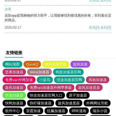
2025-02-17
支持
[0]
反对
[0]
游客
这款app是我购物的得力助手，让我能够找到最优惠的价格，买到最合适
的商品。
2025-02-17
支持
[0]
反对
[0]
友情链接
网站地图
QuickQ
旋风加速度器
旋风加速
坚果加速器
tiktok加速器
狗急加速器官网
免费vqn外网加速
小蓝鸟
优途加速器官网
风驰加速器
旋风加速器
免费vps加速器外网苹果版
旋风加速度器
快连加速器
快连加速器官网入口
原子加速器
快鸭加速器
快柠檬加速器
旋风加速度器
外网网址导航
软件中心
雷霆加速
狂飙加速器
哔咔漫画
瑞乐小说