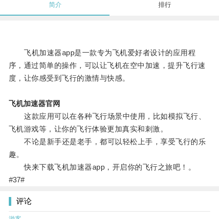
简介
排行
飞机加速器app是一款专为飞机爱好者设计的应用程
序，通过简单的操作，可以让飞机在空中加速，提升飞行速
度，让你感受到飞行的激情与快感。
飞机加速器官网
这款应用可以在各种飞行场景中使用，比如模拟飞行、
飞机游戏等，让你的飞行体验更加真实和刺激。
不论是新手还是老手，都可以轻松上手，享受飞行的乐
趣。
快来下载飞机加速器app，开启你的飞行之旅吧！。
#37#
评论
游客