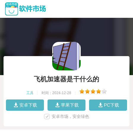
飞机加速器是干什么的
工具
|
时间：2024-12-28
|
安卓下载
苹果下载
PC下载
安卓市场，安全绿色