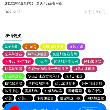
这款软件简直是神器，解决了我所有问题。
2024-12-28
支持
[0]
反对
[0]
友情链接
网站地图
QuickQ
旋风加速度器
旋风加速
坚果加速器
tiktok加速器
狗急加速器官网
免费vqn外网加速
小蓝鸟
优途加速器官网
风驰加速器
旋风加速器
免费vps加速器外网苹果版
旋风加速度器
快连加速器
快连加速器官网入口
原子加速器
快鸭加速器
快柠檬加速器
旋风加速度器
外网网址导航
软件中心
雷霆加速
狂飙加速器
哔咔漫画
瑞乐小说
小美
小美vpn
小美加速器
雷霆加速下载
海鸥加速度
雷霆加速版ins
海鸥加速器下载
雷霆加速