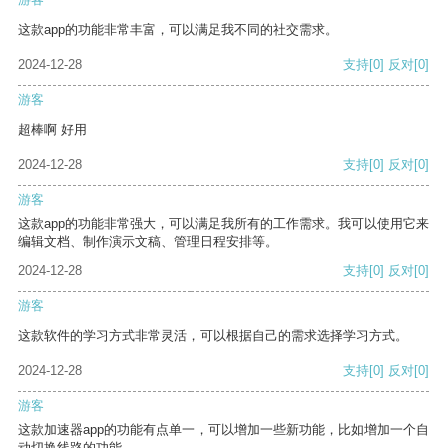
这款app的功能非常丰富，可以满足我不同的社交需求。
2024-12-28
支持
[0]
反对
[0]
游客
超棒啊 好用
2024-12-28
支持
[0]
反对
[0]
游客
这款app的功能非常强大，可以满足我所有的工作需求。我可以使用它来
编辑文档、制作演示文稿、管理日程安排等。
2024-12-28
支持
[0]
反对
[0]
游客
这款软件的学习方式非常灵活，可以根据自己的需求选择学习方式。
2024-12-28
支持
[0]
反对
[0]
游客
这款加速器app的功能有点单一，可以增加一些新功能，比如增加一个自
动切换线路的功能。