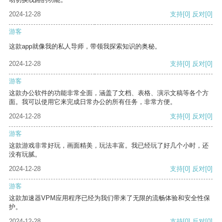
2024-12-28
支持
[0]
反对
[0]
游客
这款app就像我的私人导师，带领我探索知识的奥秘。
2024-12-28
支持
[0]
反对
[0]
游客
这款办公软件的功能非常全面，涵盖了文档、表格、演示文稿等各个方
面。我可以使用它来完成日常办公的所有任务，非常方便。
2024-12-28
支持
[0]
反对
[0]
游客
这款游戏非常好玩，画面精美，玩法丰富。我已经玩了好几个小时，还
没有玩腻。
2024-12-28
支持
[0]
反对
[0]
游客
这款加速器VPM应用程序已经为我们带来了无限的流畅体验和安全性保
护。
2024-12-28
支持
[0]
反对
[0]