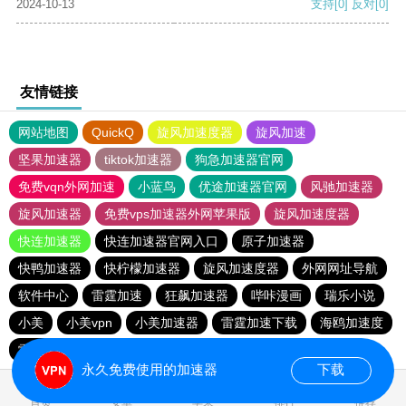
2024-10-13
支持
[0]
反对
[0]
友情链接
网站地图
QuickQ
旋风加速度器
旋风加速
坚果加速器
tiktok加速器
狗急加速器官网
免费vqn外网加速
小蓝鸟
优途加速器官网
风驰加速器
旋风加速器
免费vps加速器外网苹果版
旋风加速度器
快连加速器
快连加速器官网入口
原子加速器
快鸭加速器
快柠檬加速器
旋风加速度器
外网网址导航
软件中心
雷霆加速
狂飙加速器
哔咔漫画
瑞乐小说
小美
小美vpn
小美加速器
雷霆加速下载
海鸥加速度
雷霆加速版ins
海鸥加速器下载
雷霆加速
永久免费使用的加速器
下载
0.024230s
首页
安卓
苹果
排行
推荐