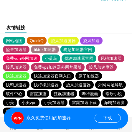
友情链接
网站地图
QuickQ
旋风加速度器
旋风加速
坚果加速器
tiktok加速器
狗急加速器官网
免费vqn外网加速
小蓝鸟
优途加速器官网
风驰加速器
旋风加速器
免费vps加速器外网苹果版
旋风加速度器
快连加速器
快连加速器官网入口
原子加速器
快鸭加速器
快柠檬加速器
旋风加速度器
外网网址导航
软件中心
雷霆加速
狂飙加速器
哔咔漫画
瑞乐小说
小美
小美vpn
小美加速器
雷霆加速下载
海鸥加速度
雷霆加速版ins
海鸥加速器下载
雷霆加速
永久免费使用的加速器
下载
0.020697s
首页
安卓
苹果
排行
推荐