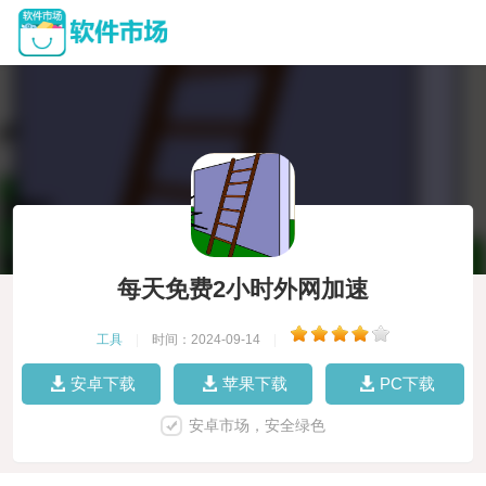
每天免费2小时外网加速
工具
|
时间：2024-09-14
|
安卓下载
苹果下载
PC下载
安卓市场，安全绿色