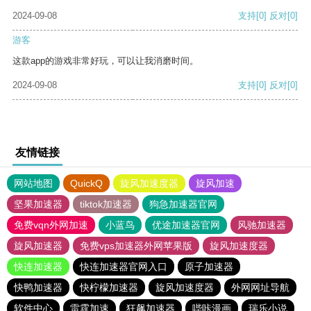
2024-09-08
支持
[0]
反对
[0]
游客
这款app的游戏非常好玩，可以让我消磨时间。
2024-09-08
支持
[0]
反对
[0]
友情链接
网站地图
QuickQ
旋风加速度器
旋风加速
坚果加速器
tiktok加速器
狗急加速器官网
免费vqn外网加速
小蓝鸟
优途加速器官网
风驰加速器
旋风加速器
免费vps加速器外网苹果版
旋风加速度器
快连加速器
快连加速器官网入口
原子加速器
快鸭加速器
快柠檬加速器
旋风加速度器
外网网址导航
软件中心
雷霆加速
狂飙加速器
哔咔漫画
瑞乐小说