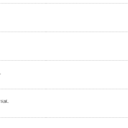
。
。
有玩腻。